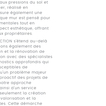
aux pressions du sol et
er, réalisé en
ssure également une
haque mur est pensé pour
mentales tout en
pect esthétique, offrant
ux propriétaires.
UCTION s'étend au-delà
frons également des
en et la rénovation de
tion avec des spécialistes
gnostics approfondis qui
usceptibles de
 qu'un problème majeur
 proactif des projets de
 notre approche
 ainsi d'un service
seulement la création
valorisation et la
ntes. Cette démarche