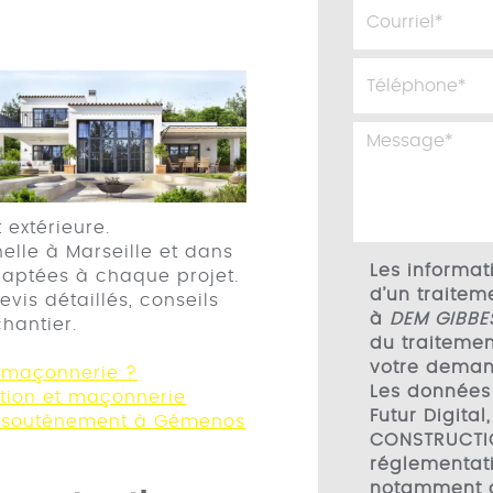
 extérieure.
nelle à Marseille et dans
Les informati
daptées à chaque projet.
d’un traitem
vis détaillés, conseils
à
DEM GIBBE
hantier.
du traitemen
votre deman
n maçonnerie ?
Les données
ation et maçonnerie
Futur Digita
e soutènement à Gémenos
CONSTRUCTI
réglementati
notamment d