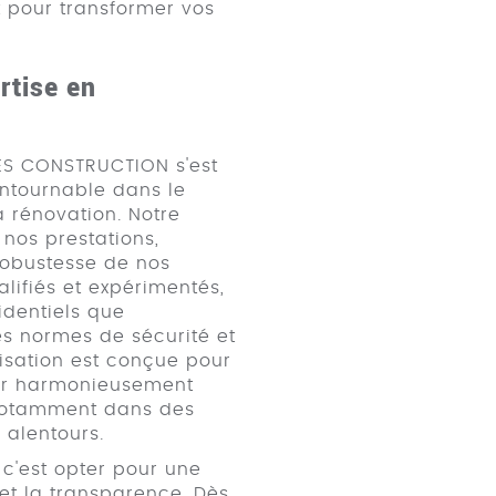
 pour transformer vos
rtise en
ES CONSTRUCTION s'est
ntournable dans le
 rénovation. Notre
 nos prestations,
 robustesse de nos
lifiés et expérimentés,
sidentiels que
es normes de sécurité et
isation est conçue pour
rer harmonieusement
 notamment dans des
 alentours.
c'est opter pour une
 et la transparence. Dès