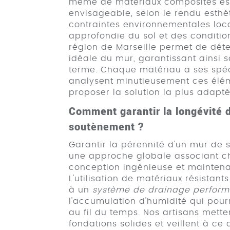
même de matériaux composites es
envisageable, selon le rendu esthé
contraintes environnementales loc
approfondie du sol et des conditio
région de Marseille permet de dét
idéale du mur, garantissant ainsi sa
terme. Chaque matériau a ses spéci
analysent minutieusement ces élé
proposer la solution la plus adapté
Comment garantir la longévité 
soutènement ?
Garantir la pérennité d'un mur de
une approche globale associant ch
conception ingénieuse et maintena
L'utilisation de matériaux résistan
à un
système de drainage perform
l'accumulation d'humidité qui pourra
au fil du temps. Nos artisans mett
fondations solides et veillent à c