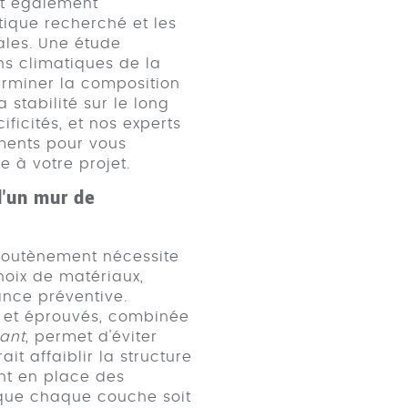
t également
tique recherché et les
ales. Une étude
ns climatiques de la
erminer la composition
 stabilité sur le long
ficités, et nos experts
ments pour vous
e à votre projet.
d'un mur de
 soutènement nécessite
oix de matériaux,
nce préventive.
ts et éprouvés, combinée
ant
, permet d'éviter
it affaiblir la structure
ent en place des
e que chaque couche soit