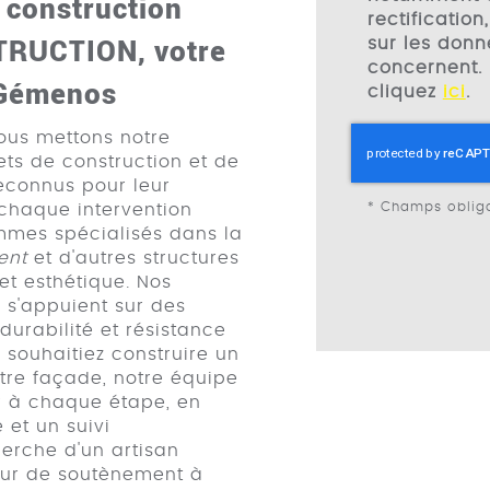
e construction
rectification
RUCTION, votre
sur les donn
concernent. 
 Gémenos
cliquez
ici
.
us mettons notre
ets de construction et de
econnus pour leur
*
Champs obliga
t chaque intervention
ommes spécialisés dans la
ent
et d'autres structures
et esthétique. Nos
s'appuient sur des
durabilité et résistance
souhaitiez construire un
re façade, notre équipe
r à chaque étape, en
 et un suivi
herche d'un artisan
mur de soutènement à