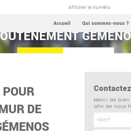
Afficher le numéro
AÇON POUR CONSTRUCT
Accueil
Qui sommes-nous ?
OUTÈNEMENT GÉMEN
Appelez-nous
Contactez-nous
Contacte
 POUR
Merci de bien 
MUR DE
afin de nous 
GÉMENOS