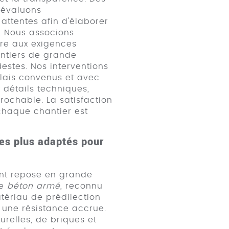
 évaluons
attentes afin d'élaborer
. Nous associons
re aux exigences
antiers de grande
estes. Nos interventions
élais convenus et avec
x détails techniques,
prochable. La satisfaction
 chaque chantier est
les plus adaptés pour
ent repose en grande
Le
béton armé
, reconnu
tériau de prédilection
 une résistance accrue.
turelles, de briques et