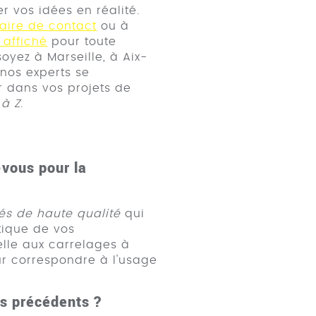
r vos idées en réalité.
aire de contact
ou à
affiché
pour toute
yez à Marseille, à Aix-
nos experts se
 dans vos projets de
 à Z
.
-vous pour la
iés de haute qualité
qui
étique de vos
lle aux carrelages à
ur correspondre à l'usage
ts précédents ?