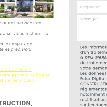
'autres services de
 de services incluant la
s les enjeux de
Les informati
té et précision
.
d’un traitem
à
DEM GIBBE
du traitemen
votre deman
CONSTRUCTION ?
Les données
 votre projet à Aubagne
Futur Digita
et de rénovation
CONSTRUCTI
réglementati
notamment d
rectification
TRUCTION,
sur les donn