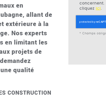
imaux en
concernent. 
cliquez
ici
.
 Aubagne
, allant de
et extérieure à la
age. Nos experts
*
Champs obliga
 en limitant les
aux projets de
s demandez
une qualité
BBES CONSTRUCTION