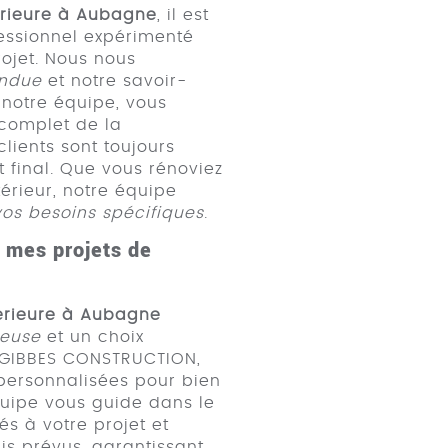
érieure à Aubagne
, il est
fessionnel expérimenté
rojet. Nous nous
endue
et notre savoir-
 notre équipe, vous
complet de la
clients sont toujours
at final. Que vous rénoviez
érieur, notre équipe
os besoins spécifiques
.
 mes projets de
térieure à Aubagne
leuse
et un choix
M GIBBES CONSTRUCTION,
personnalisées pour bien
quipe vous guide dans le
s à votre projet et
is prévus, garantissant