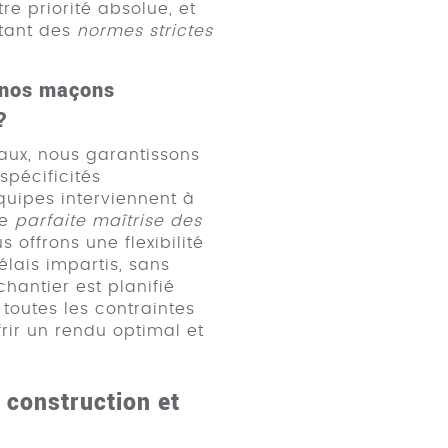
re priorité absolue, et
ctant des
normes strictes
e nos maçons
?
caux, nous garantissons
spécificités
quipes interviennent à
ne
parfaite maîtrise des
us offrons une flexibilité
élais impartis, sans
hantier est planifié
toutes les contraintes
frir un rendu optimal et
 construction et