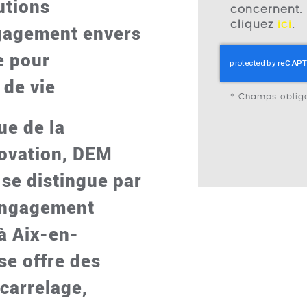
utions
concernent. 
cliquez
ici
.
ngagement envers
e pour
 de vie
*
Champs obliga
ue de la
novation, DEM
e distingue par
 engagement
 à Aix-en-
se offre des
 carrelage,