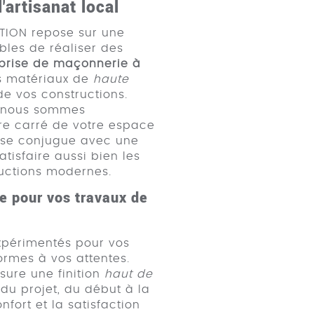
'artisanat local
TION repose sur une
bles de réaliser des
prise de maçonnerie à
es matériaux de
haute
de vos constructions.
et nous sommes
re carré de votre espace
al se conjugue avec une
isfaire aussi bien les
ructions modernes.
se pour vos travaux de
expérimentés pour vos
ormes à vos attentes.
ure une finition
haut de
du projet, du début à la
nfort et la satisfaction