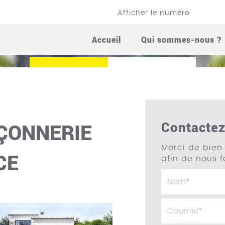
Afficher le numéro
E MAÇONNERIE AIX-E
Accueil
Qui sommes-nous ?
Appelez-nous
Contactez-nous
Contacte
ÇONNERIE
Merci de bien 
CE
afin de nous 