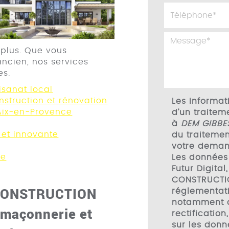
 plus. Que vous
ancien, nos services
es.
tisanat local
nstruction et rénovation
Les informati
 Aix-en-Provence
d’un traitem
à
DEM GIBBE
 et innovante
du traitemen
votre deman
ce
Les données
Futur Digita
CONSTRUCTI
CONSTRUCTION
réglementati
notamment d
 maçonnerie et
rectification
sur les donn