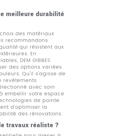
e meilleure durabilité
e choix des matériaux
Nous recommandons
qualité
qui résistent aux
xtérieures. En
fiables, DEM GIBBES
er des options variées
ouleurs. Qu'il s'agisse de
de revêtements
électionné avec soin
 à embellir votre espace
 technologies de pointe
nt d'optimiser la
bilité des rénovations.
e travaux réaliste ?
ssentielle pour mener à