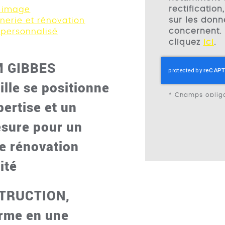
rectification
e image
sur les donn
erie et rénovation
concernent. 
 personnalisé
cliquez
ici
.
M GIBBES
le se positionne
*
Champs obliga
pertise et un
sure pour un
e rénovation
ité
TRUCTION,
orme en une