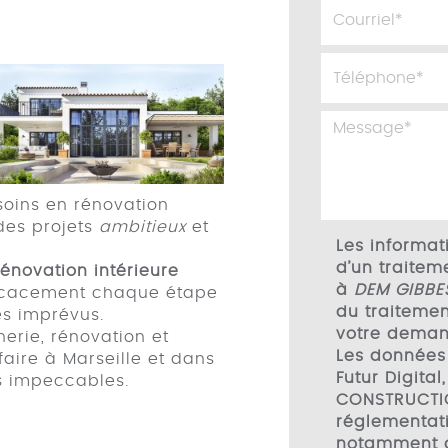
soins en rénovation
 des projets
ambitieux
et
Les informati
d’un traitem
énovation intérieure
à
DEM GIBBE
ficacement chaque étape
du traitemen
es imprévus.
votre deman
rie, rénovation et
Les données
aire à Marseille et dans
Futur Digita
ts impeccables.
CONSTRUCTI
réglementati
notamment d