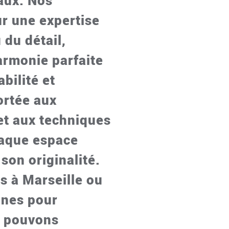
vaux. Nos
ur une expertise
 du détail,
armonie parfaite
bilité et
ortée aux
 et aux techniques
aque espace
son originalité.
s à Marseille ou
ines pour
s pouvons